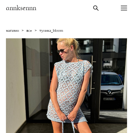
annksennn
магазин
>
все
>
туника_bloom