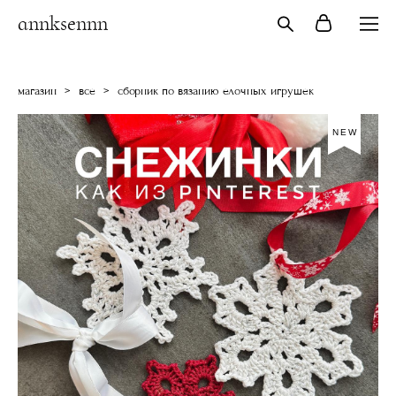
annksennn
магазин
>
все
>
сборник по вязанию елочных игрушек
NEW